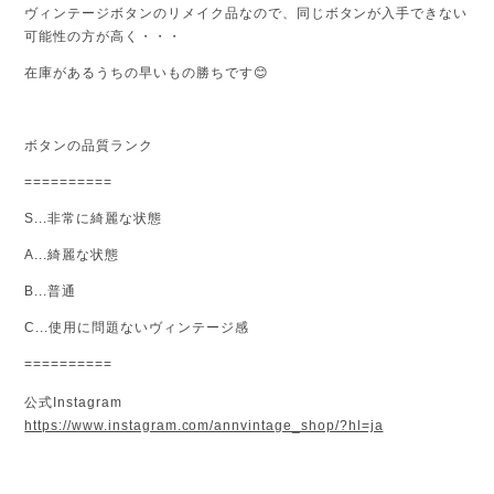
ヴィンテージボタンのリメイク品なので、同じボタンが入手できない
可能性の方が高く・・・
在庫があるうちの早いもの勝ちです
😊
ボタンの品質ランク
==========
S...
非常に綺麗な状態
A...
綺麗な状態
B...
普通
C...
使用に問題ないヴィンテージ感
==========
公式
Instagram
https://www.instagram.com/annvintage_shop/?hl=ja