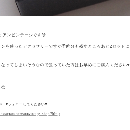
 アンビンテージです😊
タンを使ったアクセサリーですが予約分も残すところあと2セットに
くなってしまいそうなので狙っていた方はお早めにご購入ください♥
😊
gram ♥フォローしてください♥
instagram.com/annvintage_shop/?hl=ja