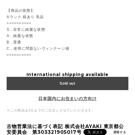
【商品の状態】
Aランク 箱あり 美品
==========
S...非常に綺麗な状態
A...綺麗な状態
B...普通
C...使用に問題ないヴィンテージ感
==========
International shipping available
Sold out
日本国内にお住まいの方向け
※この商品は4点までのご注文とさせていただきます。
古物営業法に基づく表記 株式会社AYAKI 東京都公
安委員会 第303321905017号
通報する