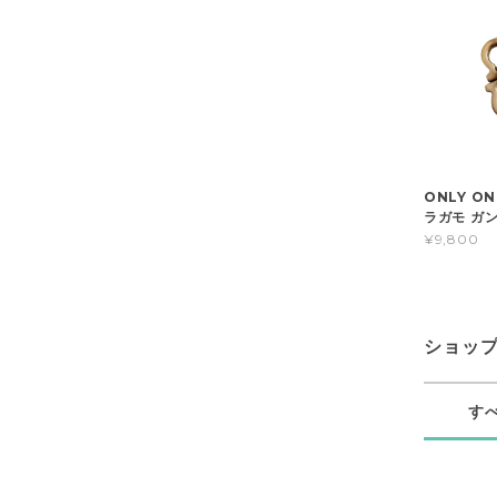
ONLY O
ラガモ ガ
¥9,800
ショッ
す