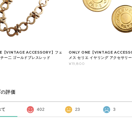
NE【VINTAGE ACCESSORY】フェ
ONLY ONE【VINTAGE ACCES
ンチー二 ゴールドブレスレッド
メス セリエ イヤリング アクセサリー
¥19,800
プの評価
べて
402
23
3