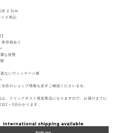
 2.3cm
サイズ表記
態】
・保存袋あり
=
に綺麗な状態
状態
に問題ないヴィンテージ感
=
に当店のショップ情報を必ずご確認くださいませ。
品は、クリックポスト発送商品になりますので、お届けまでに
業日2～3日かかります。
International shipping available
Sold out