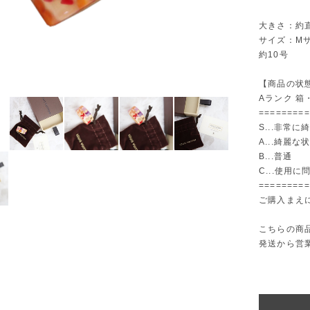
大きさ：約直径
サイズ：M
約10号
【商品の状
Aランク 箱
=========
S...非常
A...綺麗な
B...普通
C...使用
=========
ご購入まえ
こちらの商
発送から営