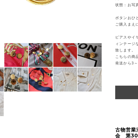
状態：お写
ボタンおひ
ご購入まえ
ピアスやイ
ィンテージ
致します。
こちらの商
発送から3
古物営業
会 第30