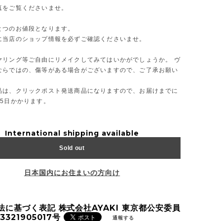
真をご覧くださいませ。
とつのお値段となります。
に当店のショップ情報を必ずご確認くださいませ。
ヤリング等ご自由にリメイクしてみてはいかがでしょうか。 ヴ
ならではの、傷等がある場合がございますので、ご了承お願い
品は、クリックポスト発送商品になりますので、お届けまでに
～5日かかります。
International shipping available
Sold out
日本国内にお住まいの方向け
法に基づく表記 株式会社AYAKI 東京都公安委員
3321905017号
通報する