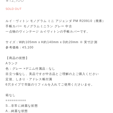
¥12,100
SOLD OUT
ルイ・ヴィトン モノグラム ミニ アジェンダ PM R20910（廃番）
手帳カバー モノグラムミニラン グレー 中古
一点物のヴィンテージ ルイヴィトンの手帳カバーです。
サイズ：W約105mm x H約140mm x D約20mm ※ 実寸計測
参考価格：45,100
【商品の状態】
Aランク
色：グレー ×デニム付属品：なし
目立つ傷なし、美品ですが中古品とご理解の上ご購入ください
定規、しきり・アドレス帳付属
6穴タイプで市販のリフィルを入れてご使用くださいませ。
箱なし
==========
S...非常に綺麗な状態
A...綺麗な状態