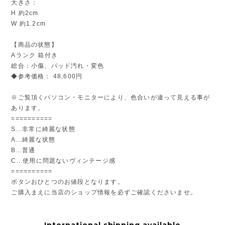
大きさ：
H 約2cm
W 約1.2cm
【商品の状態】
Aランク 箱付き
総合：小傷、パッド汚れ・変色
◆参考価格： 48,600円
※ご覧頂くパソコン・モニターにより、色合いが違って見える事が
あります。
==========
S...非常に綺麗な状態
A...綺麗な状態
B...普通
C...使用に問題ないヴィンテージ感
==========
ボタンおひとつのお値段となります。
ご購入まえに当店のショップ情報を必ずご確認くださいませ。